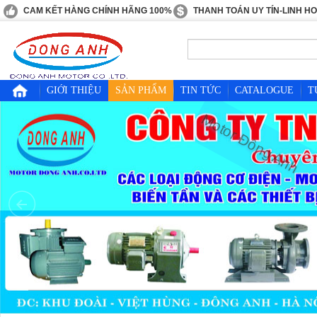
CAM KẾT HÀNG CHÍNH HÃNG 100%
THANH TOÁN UY TÍN-LINH H
GIỚI THIỆU
SẢN PHẨM
TIN TỨC
CATALOGUE
T