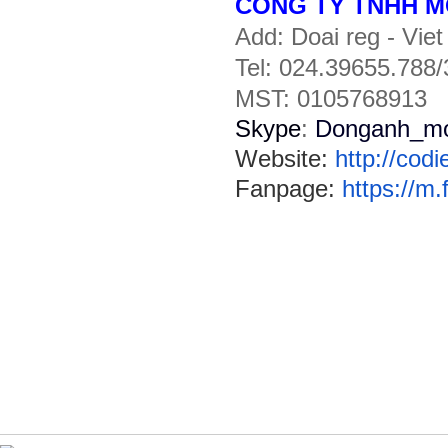
CÔNG TY TNHH M
Add:
Doai reg - Vie
Tel:
024.39655.788/
MST: 0105768913
Skype
:
Donganh_mo
Website:
http://cod
Fanpage:
https://m