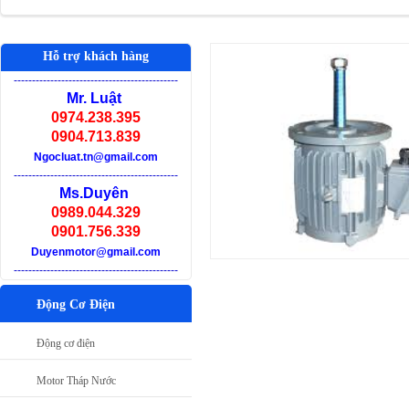
Hỗ trợ khách hàng
-
--------------------------------------------
Mr. Luật
0974.238.395
0904.713.839
Ngocluat.tn@gmail.com
-
--------------------------------------------
Ms.Duyên
0989.044.329
0901.756.339
Duyenmotor@gmail.com
-
--------------------------------------------
Động Cơ Điện
Động cơ điện
Motor Tháp Nước