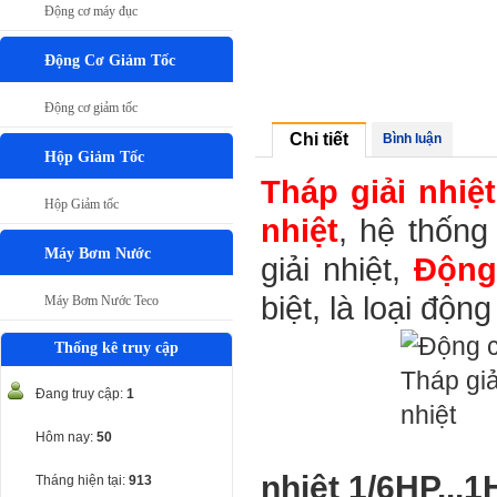
Động cơ máy đục
Động Cơ Giảm Tốc
Động cơ giảm tốc
Chi tiết
Bình luận
Hộp Giảm Tốc
Tháp giải nhiệ
Hộp Giảm tốc
nhiệt
, hệ thống
Máy Bơm Nước
giải nhiệt,
Động 
biệt, là loại động
Máy Bơm Nước Teco
Thống kê truy cập
Đang truy cập:
1
Hôm nay:
50
nhiệt 1/6HP...1H
Tháng hiện tại:
913