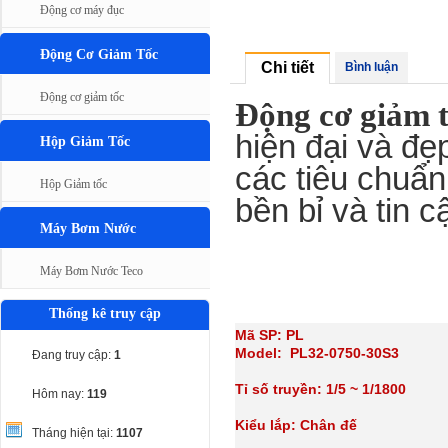
Động cơ máy đục
Động Cơ Giảm Tốc
Chi tiết
Bình luận
Động cơ giảm tốc
Động cơ giảm t
hiện đại và đ
Hộp Giảm Tốc
các tiêu chuẩn
Hộp Giảm tốc
bền bỉ và tin c
Máy Bơm Nước
Máy Bơm Nước Teco
Thống kê truy cập
Mã SP: PL
Model: PL32-0750-30S3
Đang truy cập:
1
Tỉ số truyền: 1/5 ~ 1/1800
Hôm nay:
119
Kiểu lắp: Chân đế
Tháng hiện tại:
1107