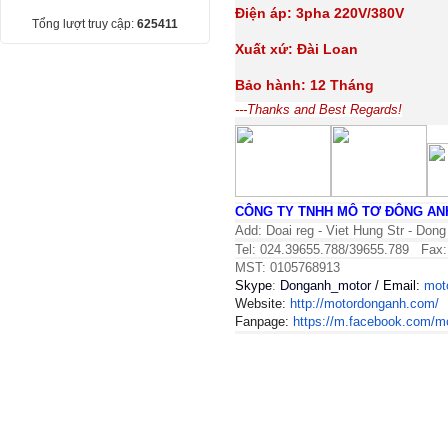
Điện áp: 3pha 220V/380V
Tổng lượt truy cập:
625411
Xuất xứ: Đài Loan
Bảo hành: 12 Tháng
---Thanks and Best Regards!
CÔNG TY TNHH MÔ TƠ ĐÔNG AN
Add:
Doai reg - Viet Hung Str - Don
Tel:
024.39655.788/39655.789 Fax:
MST: 0105768913
Skype
:
Donganh_motor
/ Email:
mot
Website:
http://motordonganh.com/
Fanpage:
https://m.facebook.com/m