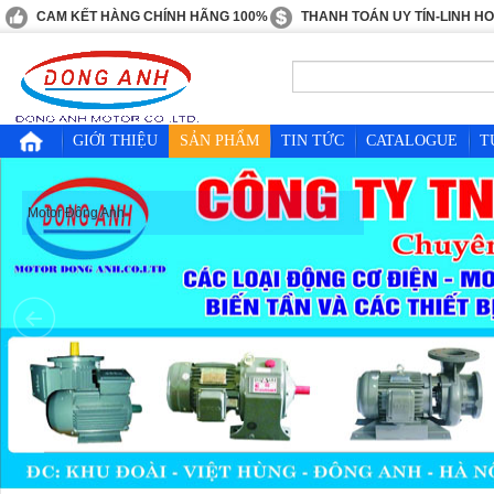
CAM KẾT HÀNG CHÍNH HÃNG 100%
THANH TOÁN UY TÍN-LINH H
GIỚI THIỆU
SẢN PHẨM
TIN TỨC
CATALOGUE
T
Motor Đông Anh