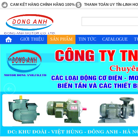
CAM KẾT HÀNG CHÍNH HÃNG 100%
THANH TOÁN UY TÍN-LINH H
GIỚI THIỆU
SẢN PHẨM
TIN TỨC
CATALOGUE
T
Motor Đông Anh