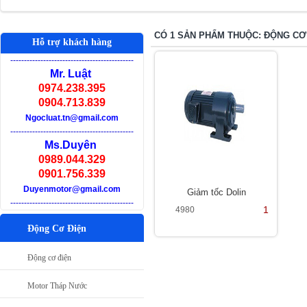
CÓ 1 SẢN PHẨM THUỘC: ĐỘNG CƠ
Hỗ trợ khách hàng
-
--------------------------------------------
Mr. Luật
0974.238.395
0904.713.839
Ngocluat.tn@gmail.com
-
--------------------------------------------
Ms.Duyên
0989.044.329
0901.756.339
Duyenmotor@gmail.com
Giảm tốc Dolin
-
--------------------------------------------
1
4980
Động Cơ Điện
Động cơ điện
Motor Tháp Nước