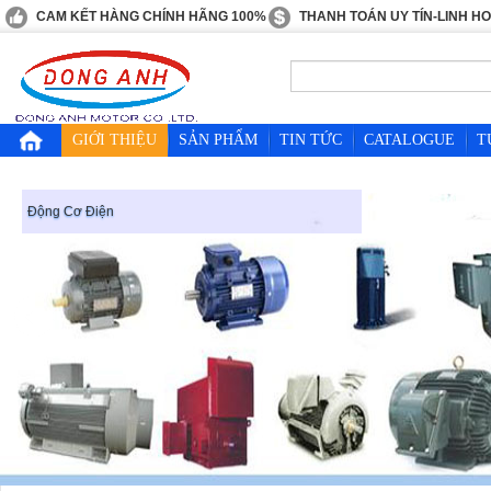
CAM KẾT HÀNG CHÍNH HÃNG 100%
THANH TOÁN UY TÍN-LINH H
GIỚI THIỆU
SẢN PHẨM
TIN TỨC
CATALOGUE
T
Động Cơ Điện