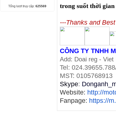
trong suốt thời gian
Tổng lượt truy cập:
625569
---Thanks and Best
CÔNG TY TNHH 
Add:
Doai reg - Vie
Tel:
024.39655.788
MST: 0105768913
Skype
:
Donganh_m
Website:
http://mo
Fanpage:
https://