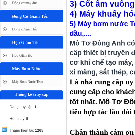
3) Cốt âm vuông g
Động cơ máy đục
4) Máy khuấy hóa
Động Cơ Giảm Tốc
5) Máy bơm nước Te
Động cơ giảm tốc
dầu,....
Mô Tơ Đông Anh có 
Hộp Giảm Tốc
cấp thiết bị truyề
Hộp Giảm tốc
cơ khí chế tạo máy,
Máy Bơm Nước
xi măng, sắt thép, c
Là nhà cung cấp uy 
Máy Bơm Nước Teco
cung cấp cho khách
Thống kê truy cập
Mô Tơ Đô
tốt nhất.
Đang truy cập:
1
tiêu hợp tác lâu dài
Hôm nay:
5
Chân thành cảm ơn 
Tháng hiện tại:
1265