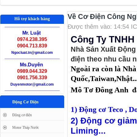
Về Cơ Điện Công Ng
Hỗ trợ khách hàng
Được thêm vào: 14:54 I
-
--------------------------------------------
Mr. Luật
Công Ty TNHH
0974.238.395
0904.713.839
Nhà Sản Xuất Động 
Ngocluat.tn@gmail.com
điện theo nhu cầu 
-
--------------------------------------------
Ms.Duyên
Ngoài ra còn là Nh
0989.044.329
Quốc,Taiwan,Nhật...
0901.756.339
Duyenmotor@gmail.com
Mô Tơ Đông Anh đan
-
--------------------------------------------
Động Cơ Điện
1) Động cơ Teco , Do
Động cơ điện
2) Động cơ giảm 
Motor Tháp Nước
Liming...