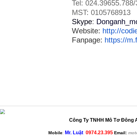
Tel:
024.39655.788/
MST: 0105768913
Skype
:
Donganh_mo
Website:
http://cod
Fanpage:
https://m
Công Ty TNHH Mô Tơ Đông A
Mr. Luật
0974.23.395
Mobile
:
Email:
mot