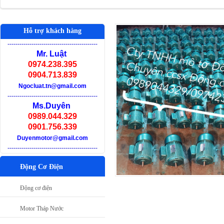
Hỗ trợ khách hàng
-
--------------------------------------------
Mr. Luật
0974.238.395
0904.713.839
Ngocluat.tn@gmail.com
-
--------------------------------------------
Ms.Duyên
0989.044.329
0901.756.339
Duyenmotor@gmail.com
-
--------------------------------------------
Động Cơ Điện
Động cơ điện
Motor Tháp Nước