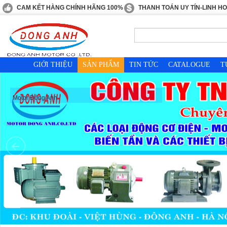
CAM KẾT HÀNG CHÍNH HÃNG 100%
THANH TOÁN UY TÍN-LINH H
GIỚI THIỆU
SẢN PHẨM
TIN TỨC
CATALOGUE
T
Motor Đông Anh