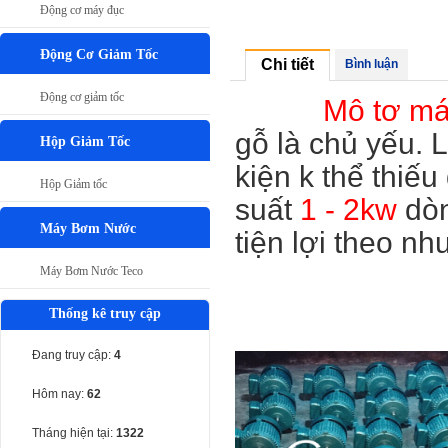
Động cơ máy đục
Động Cơ Giảm Tốc
Chi tiết
Bình luận
Động cơ giảm tốc
Mô tơ máy
gỗ là chủ yếu. 
Hộp Giảm Tốc
kiện k thể thiế
Hộp Giảm tốc
suất
1 - 2kw
dòn
Máy Bơm Nước
tiện lợi theo n
Máy Bơm Nước Teco
Thống kê truy cập
Đang truy cập:
4
Hôm nay:
62
Tháng hiện tại:
1322