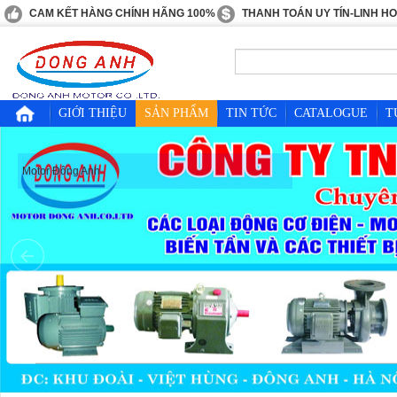
CAM KẾT HÀNG CHÍNH HÃNG 100%
THANH TOÁN UY TÍN-LINH H
GIỚI THIỆU
SẢN PHẨM
TIN TỨC
CATALOGUE
T
Motor Đông Anh