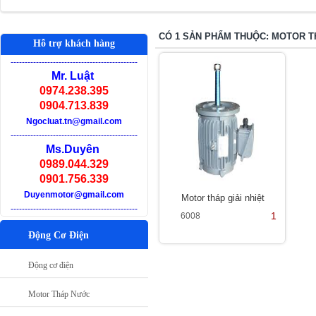
CÓ 1 SẢN PHẨM THUỘC: MOTOR 
Hỗ trợ khách hàng
-
--------------------------------------------
Mr. Luật
0974.238.395
0904.713.839
Ngocluat.tn@gmail.com
-
--------------------------------------------
Ms.Duyên
0989.044.329
0901.756.339
Duyenmotor@gmail.com
Motor tháp giải nhiệt
-
--------------------------------------------
1
6008
Động Cơ Điện
Động cơ điện
Motor Tháp Nước