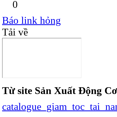
0
Báo link hỏng
Tải về
Từ site Sản Xuất Động Cơ
catalogue_giam_toc_tai_na