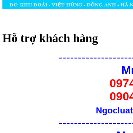
Hỗ trợ khách hàng
-
------------------
M
097
090
Ngoclua
-
------------------