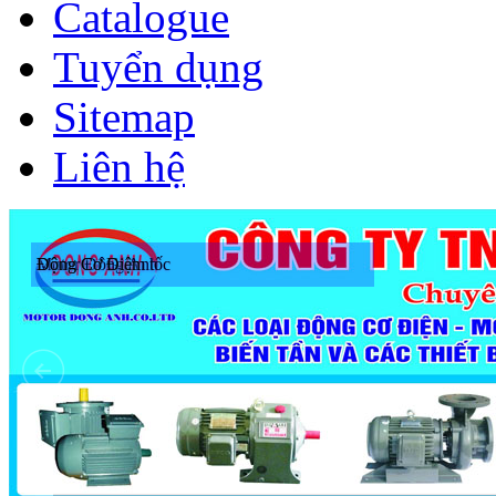
Catalogue
Tuyển dụng
Sitemap
Liên hệ
Motor Đông Anh
Động Cơ Giảm tốc
Động Cơ Điện