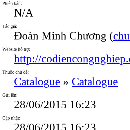
Phiên bản:
N/A
Tác giả:
Đoàn Minh Chương (
ch
Website hỗ trợ:
http://codiencongnghiep
Thuộc chủ đề:
Catalogue
»
Catalogue
Gửi lên:
28/06/2015 16:23
Cập nhật:
28/06/2015 16:23