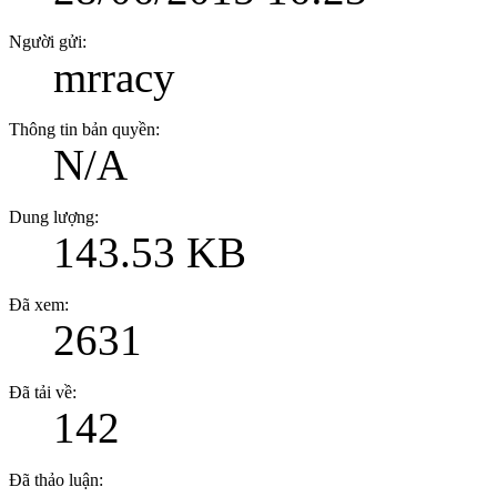
Người gửi:
mrracy
Thông tin bản quyền:
N/A
Dung lượng:
143.53 KB
Đã xem:
2631
Đã tải về:
142
Đã thảo luận: