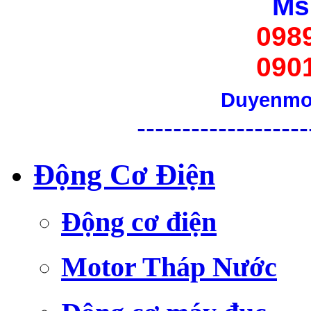
Ms
098
090
Duyenmo
-
------------------
Động Cơ Điện
Động cơ điện
Motor Tháp Nước