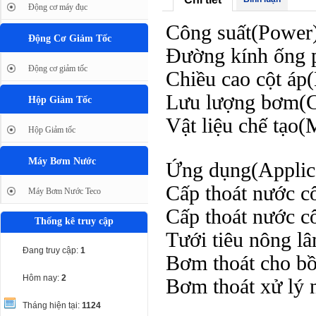
Động cơ máy đục
Công suất(Power
Động Cơ Giảm Tốc
Đường kính ống 
Động cơ giảm tốc
Chiều cao cột áp
Lưu lượng bơm(Ca
Hộp Giảm Tốc
Vật liệu chế tạ
Hộp Giảm tốc
Máy Bơm Nước
Ứng dụng(Applica
Cấp thoát nước c
Máy Bơm Nước Teco
Cấp thoát nước c
Thống kê truy cập
Tưới tiêu nông l
Đang truy cập:
1
Bơm thoát cho bồ
Hôm nay:
2
Bơm thoát xử lý 
Tháng hiện tại:
1124