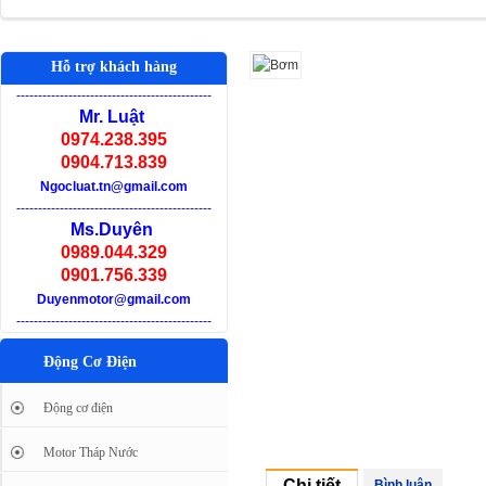
Hỗ trợ khách hàng
-
--------------------------------------------
Mr. Luật
0974.238.395
0904.713.839
Ngocluat.tn@gmail.com
-
--------------------------------------------
Ms.Duyên
0989.044.329
0901.756.339
Duyenmotor@gmail.com
-
--------------------------------------------
Động Cơ Điện
Động cơ điện
Motor Tháp Nước
Chi tiết
Bình luận