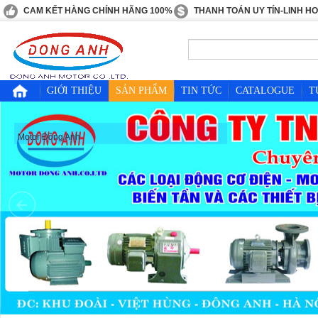
CAM KẾT HÀNG CHÍNH HÃNG 100%
THANH TOÁN UY TÍN-LINH H
GIỚI THIỆU
SẢN PHẨM
TIN TỨC
CATALOGUE
T
Motor Đông Anh